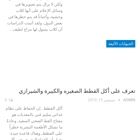
ولكن لا يزال يتم تصويرها في
وسائل الإعلام على أنها كلاب
وحشية، وأحياناً قد يتم حظرها في
بعض الدول، ولقد أثبتت الدراسات
أن كلاب بيتبول لها مزاج لطيف…
الحيوانات الأليفة
تعرف على أكل القطط الصغيره والكبيرة والشيرازي
ADMIN
سبتمبر 15, 2019
0
أكل القطط.. إن الحفاظ على نظام
غذائي سليم غني بالمغذيات هو
مفتاح القط الصحي السعيد، وعادةً
ما تشكل الأطعمة البشرية خطراً
على القطط، وهناك قاعدة جيدة
تقول أن الغذاء البشري يجب ألا