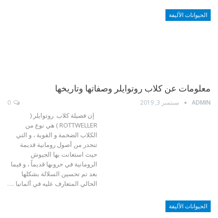
الحيوانات الأليفة
معلومات عن كلاب روتوايلر وصفاتها وتاريخها
ADMIN
سبتمبر 3, 2019
0
إن فصيلة كلاب روتوايلر (
ROTTWELLER ) هي نوع من
الكلاب الضخمة و القوية ، و التي
تنحدر من أصول رومانية قديمة
حيث استعانت بها الجيوش
الرومانية في حروبها قديماً ، و فيما
بعد تم تحسين السلالة بشكلها
الحالي المتعارف عليه في ألمانيا .…
الحيوانات الأليفة