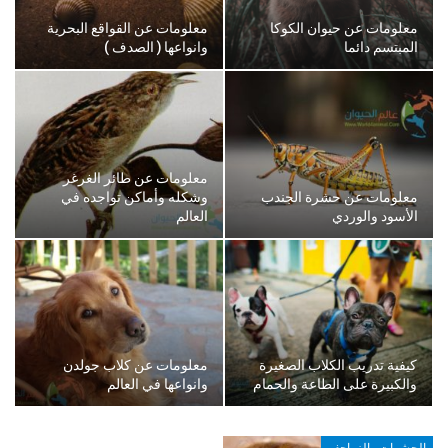
معلومات عن حيوان الكوكا
معلومات عن القواقع البحرية
المبتسم دائما
وانواعها ( الصدف )
معلومات عن طائر الغرغر
معلومات عن حشرة الجندب
وشكله وأماكن تواجده في
الأسود والوردي
العالم
كيفية تدريب الكلاب الصغيرة
معلومات عن كلاب جولدن
والكبيرة على الطاعة والحمام
وانواعها في العالم
الحشرات والزواحف