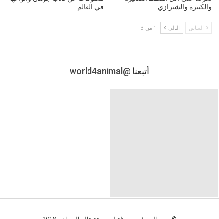
والكبيرة والشيرازي
في العالم
السابق
التالي
1 من 3
أتبعنا
@world4animal
© جميع الحقوق محفوظة لموسوعة عالم الحيوان - 2018